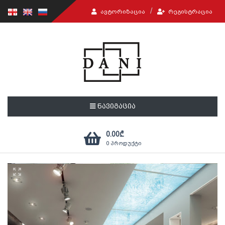
ᲐᲕᲢᲝᲠᲘᲖᲐᲪᲘᲐ
ᲠᲔᲒᲘᲡᲢᲠᲐᲪᲘᲐ
ნავიგაცია
0.00
₾
0
პროდუქტი