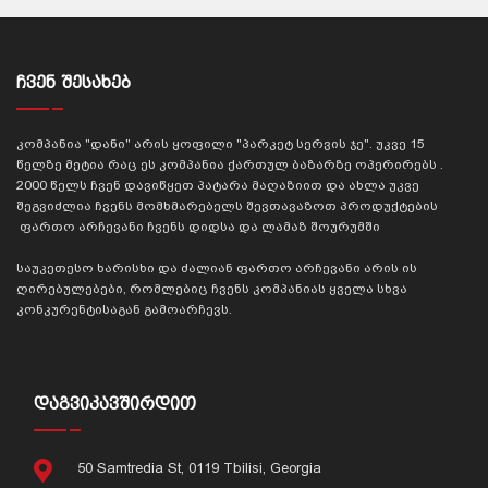
ᲩᲕᲔᲜ ᲨᲔᲡᲐᲮᲔᲑ
კომპანია "დანი" არის ყოფილი "პარკეტ სერვის ჯე". უკვე 15
წელზე მეტია რაც ეს კომპანია ქართულ ბაზარზე ოპერირებს .
2000 წელს ჩვენ დავიწყეთ პატარა მაღაზიით და ახლა უკვე
შეგვიძლია ჩვენს მომხმარებელს შევთავაზოთ პროდუქტების
ფართო არჩევანი ჩვენს დიდსა და ლამაზ შოურუმში
საუკეთესო ხარისხი და ძალიან ფართო არჩევანი არის ის
ღირებულებები, რომლებიც ჩვენს კომპანიას ყველა სხვა
კონკურენტისაგან გამოარჩევს.
ᲓᲐᲒᲕᲘᲙᲐᲕᲨᲘᲠᲓᲘᲗ
50 Samtredia St, 0119 Tbilisi, Georgia