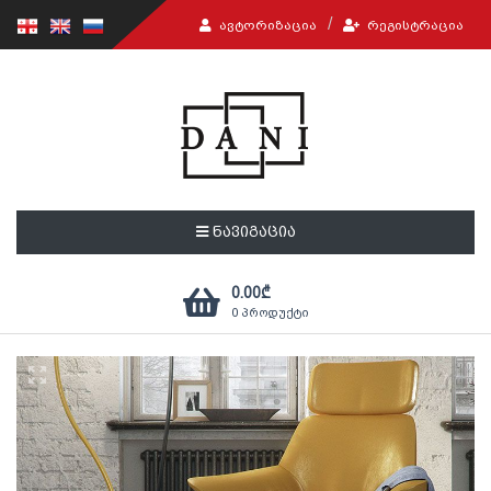
ᲐᲕᲢᲝᲠᲘᲖᲐᲪᲘᲐ
ᲠᲔᲒᲘᲡᲢᲠᲐᲪᲘᲐ
ნავიგაცია
0.00
₾
0
პროდუქტი