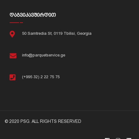
ᲓᲐᲒᲕᲘᲙᲐᲕᲨᲘᲠᲓᲘᲗ
50 Samtredia St, 0119 Tbilisi, Georgia
info@parquetservice.ge
(+995 32) 2 22 75 75
© 2020 PSG. ALL RIGHTS RESERVED