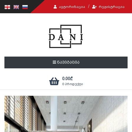
ᲐᲕᲢᲝᲠᲘᲖᲐᲪᲘᲐ
ᲠᲔᲒᲘᲡᲢᲠᲐᲪᲘᲐ
ნავიგაცია
0.00
₾
0
პროდუქტი