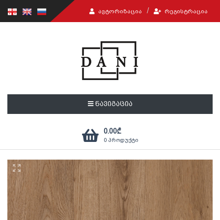
ᲐᲕᲢᲝᲠᲘᲖᲐᲪᲘᲐ
ᲠᲔᲒᲘᲡᲢᲠᲐᲪᲘᲐ
ნავიგაცია
0.00
₾
0
პროდუქტი