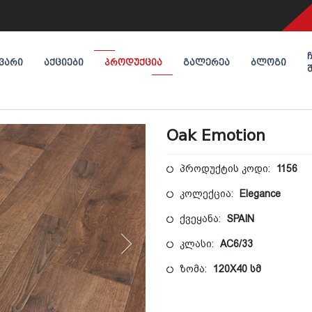
ᲕᲐᲠᲘ
ᲐᲥᲪᲘᲔᲑᲘ
ᲞᲠᲝᲓᲣᲥᲪᲘᲐ
ᲒᲐᲚᲔᲠᲔᲐ
ᲑᲚᲝᲒᲘ
Oak Emotion
პროდუქტის კოდი:
1156
კოლექცია:
Elegance
ქვეყანა:
SPAIN
კლასი:
AC6/33
ზომა:
120X40 სმ