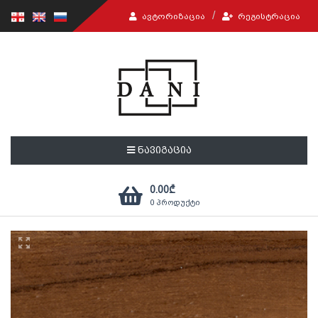
ᲐᲕᲢᲝᲠᲘᲖᲐᲪᲘᲐ
ᲠᲔᲒᲘᲡᲢᲠᲐᲪᲘᲐ
ნავიგაცია
0.00
₾
0
პროდუქტი