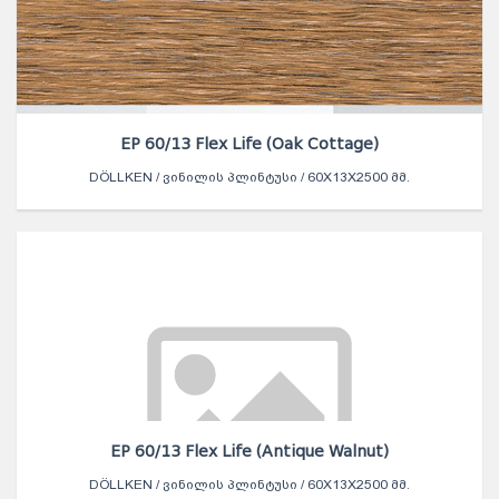
EP 60/13 Flex Life (Oak Cottage)
DÖLLKEN / ᲕᲘᲜᲘᲚᲘᲡ ᲞᲚᲘᲜᲢᲣᲡᲘ / 60X13X2500 ᲛᲛ.
EP 60/13 Flex Life (Antique Walnut)
DÖLLKEN / ᲕᲘᲜᲘᲚᲘᲡ ᲞᲚᲘᲜᲢᲣᲡᲘ / 60X13X2500 ᲛᲛ.