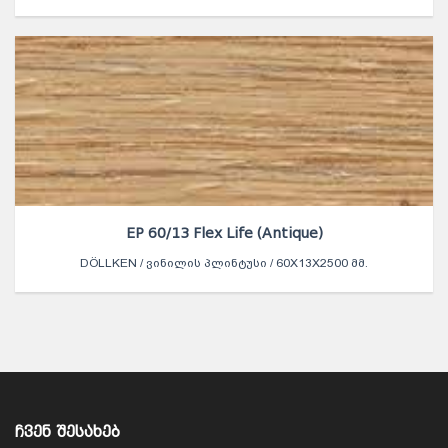
EP 60/13 Flex Life (Antique)
DÖLLKEN / ᲕᲘᲜᲘᲚᲘᲡ ᲞᲚᲘᲜᲢᲣᲡᲘ / 60X13X2500 ᲛᲛ.
ᲩᲕᲔᲜ ᲨᲔᲡᲐᲮᲔᲑ