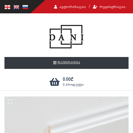
ᲐᲕᲢᲝᲠᲘᲖᲐᲪᲘᲐ
ᲠᲔᲒᲘᲡᲢᲠᲐᲪᲘᲐ
ნავიგაცია
0.00
₾
0
პროდუქტი