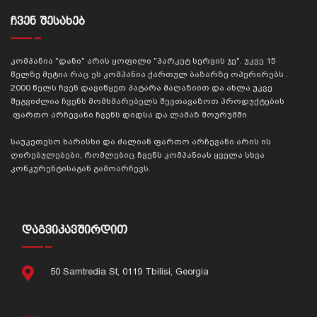
ᲩᲕᲔᲜ ᲨᲔᲡᲐᲮᲔᲑ
კომპანია "დანი" არის ყოფილი "პარკეტ სერვის ჯე". უკვე 15
წელზე მეტია რაც ეს კომპანია ქართულ ბაზარზე ოპერირებს .
2000 წელს ჩვენ დავიწყეთ პატარა მაღაზიით და ახლა უკვე
შეგვიძლია ჩვენს მომხმარებელს შევთავაზოთ პროდუქტების
ფართო არჩევანი ჩვენს დიდსა და ლამაზ შოურუმში
საუკეთესო ხარისხი და ძალიან ფართო არჩევანი არის ის
ღირებულებები, რომლებიც ჩვენს კომპანიას ყველა სხვა
კონკურენტისაგან გამოარჩევს.
ᲓᲐᲒᲕᲘᲙᲐᲕᲨᲘᲠᲓᲘᲗ
50 Samtredia St, 0119 Tbilisi, Georgia