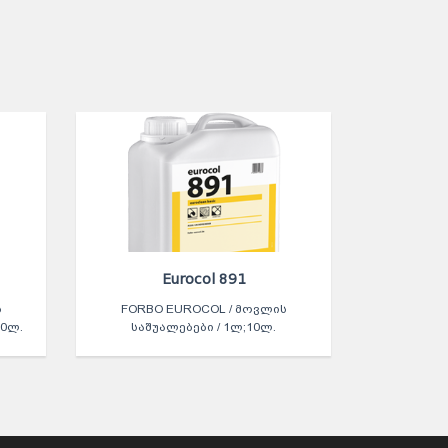
Eurocol 891
Ს
FORBO EUROCOL / ᲛᲝᲕᲚᲘᲡ
10Ლ.
ᲡᲐᲨᲣᲐᲚᲔᲑᲔᲑᲘ / 1Ლ;10Ლ.