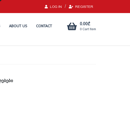
LOG IN
REGISTER
0.00
₾
G
ABOUT US
CONTACT
0
Cart Item
ლებები