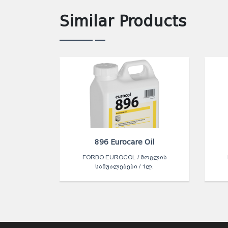
Similar Products
896 Eurocare Oil
FORBO EUROCOL / ᲛᲝᲕᲚᲘᲡ
ᲡᲐᲨᲣᲐᲚᲔᲑᲔᲑᲘ / 1Ლ.