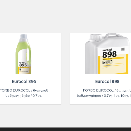
Eurocol 895
Eurocol 898
FORBO EUROCOL / ᲛᲝᲕᲚᲘᲡ
FORBO EUROCOL / ᲛᲝᲕᲚᲘ
ᲡᲐᲨᲣᲐᲚᲔᲑᲔᲑᲘ / 0,7Ლ.
ᲡᲐᲨᲣᲐᲚᲔᲑᲔᲑᲘ / 0,7Ლ;1Ლ;10Ლ;