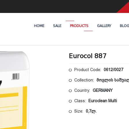
HOME
SALE
PRODUCTS
GALLERY
BLO
Eurocol 887
Product Code:
0612/0027
Collection:
მოვლის საშუა
Country:
GERMANY
Class:
Euroclean Multi
Size:
0,7ლ.