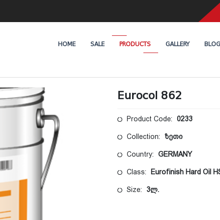
HOME
SALE
PRODUCTS
GALLERY
BLO
Eurocol 862
Product Code:
0233
Collection:
ზეთი
Country:
GERMANY
Class:
Eurofinish Hard Oil H
Size:
3ლ.