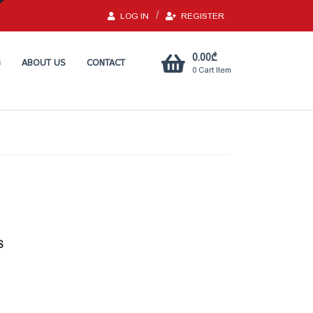
LOG IN
REGISTER
0.00
₾
G
ABOUT US
CONTACT
0
Cart Item
S