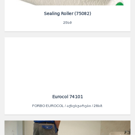
Sealing Roller (75082)
25ᲡᲛ
Eurocol 74101
FORBO EUROCOL / ᲐᲥᲡᲔᲡᲣᲐᲠᲔᲑᲘ / 28ᲡᲛ.