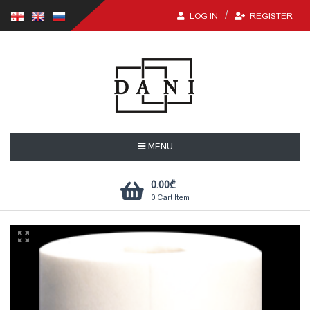
LOG IN
REGISTER
MENU
0.00
₾
0
Cart Item