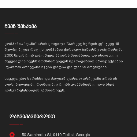
ᲩᲕᲔᲜ ᲨᲔᲡᲐᲮᲔᲑ
კომპანია "დანი" არის ყოფილი "პარკეტ სერვის ჯე". უკვე 15
წელზე მეტია რაც ეს კომპანია ქართულ ბაზარზე ოპერირებს .
2000 წელს ჩვენ დავიწყეთ პატარა მაღაზიით და ახლა უკვე
შეგვიძლია ჩვენს მომხმარებელს შევთავაზოთ პროდუქტების
ფართო არჩევანი ჩვენს დიდსა და ლამაზ შოურუმში
საუკეთესო ხარისხი და ძალიან ფართო არჩევანი არის ის
ღირებულებები, რომლებიც ჩვენს კომპანიას ყველა სხვა
კონკურენტისაგან გამოარჩევს.
ᲓᲐᲒᲕᲘᲙᲐᲕᲨᲘᲠᲓᲘᲗ
50 Samtredia St, 0119 Tbilisi, Georgia