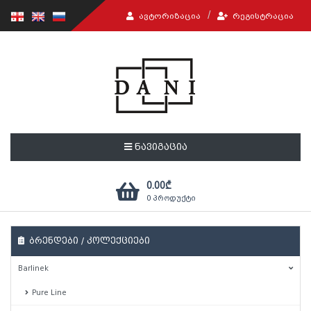
ᲐᲕᲢᲝᲠᲘᲖᲐᲪᲘᲐ
ᲠᲔᲒᲘᲡᲢᲠᲐᲪᲘᲐ
ნავიგაცია
0.00
₾
0
პროდუქტი
ბრენდები / კოლექციები
Barlinek
Pure Line