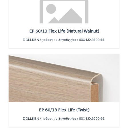
EP 60/13 Flex Life (Natural Walnut)
DÖLLKEN / ᲕᲘᲜᲘᲚᲘᲡ ᲞᲚᲘᲜᲢᲣᲡᲘ / 60X13X2500 ᲛᲛ.
EP 60/13 Flex Life (Twist)
DÖLLKEN / ᲕᲘᲜᲘᲚᲘᲡ ᲞᲚᲘᲜᲢᲣᲡᲘ / 60X13X2500 ᲛᲛ.