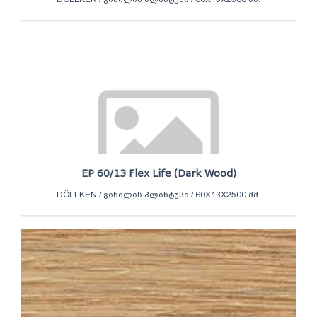
EP 60/13 Flex Life (Dark Wood)
DÖLLKEN / ᲕᲘᲜᲘᲚᲘᲡ ᲞᲚᲘᲜᲢᲣᲡᲘ / 60X13X2500 ᲛᲛ.