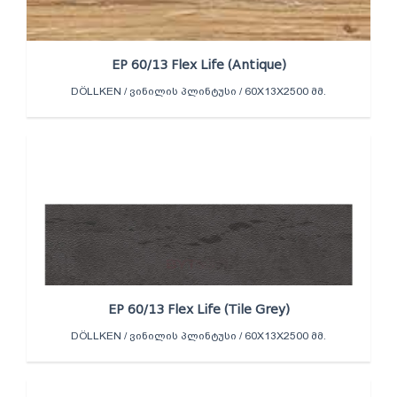
EP 60/13 Flex Life (Antique)
DÖLLKEN / ᲕᲘᲜᲘᲚᲘᲡ ᲞᲚᲘᲜᲢᲣᲡᲘ / 60X13X2500 ᲛᲛ.
EP 60/13 Flex Life (Tile Grey)
DÖLLKEN / ᲕᲘᲜᲘᲚᲘᲡ ᲞᲚᲘᲜᲢᲣᲡᲘ / 60X13X2500 ᲛᲛ.