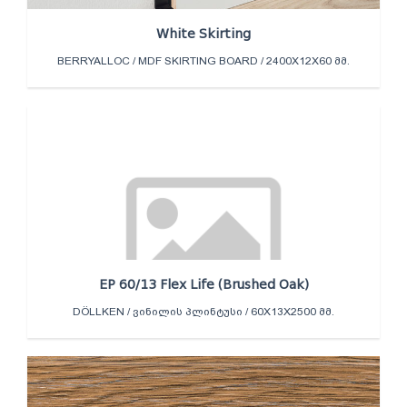
White Skirting
BERRYALLOC / MDF SKIRTING BOARD / 2400X12X60 ᲛᲛ.
EP 60/13 Flex Life (Brushed Oak)
DÖLLKEN / ᲕᲘᲜᲘᲚᲘᲡ ᲞᲚᲘᲜᲢᲣᲡᲘ / 60X13X2500 ᲛᲛ.