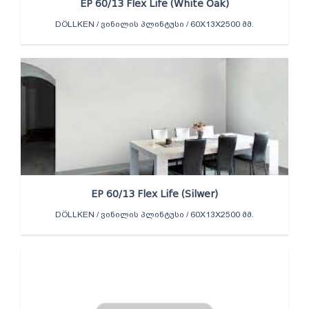
EP 60/13 Flex Life (White Oak)
DÖLLKEN / ᲕᲘᲜᲘᲚᲘᲡ ᲞᲚᲘᲜᲢᲣᲡᲘ / 60X13X2500 ᲛᲛ.
EP 60/13 Flex Life (Silwer)
DÖLLKEN / ᲕᲘᲜᲘᲚᲘᲡ ᲞᲚᲘᲜᲢᲣᲡᲘ / 60X13X2500 ᲛᲛ.