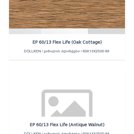
EP 60/13 Flex Life (Oak Cottage)
DÖLLKEN / ᲕᲘᲜᲘᲚᲘᲡ ᲞᲚᲘᲜᲢᲣᲡᲘ / 60X13X2500 ᲛᲛ.
EP 60/13 Flex Life (Antique Walnut)
DÖLLKEN / ᲕᲘᲜᲘᲚᲘᲡ ᲞᲚᲘᲜᲢᲣᲡᲘ / 60X13X2500 ᲛᲛ.