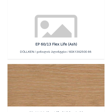
EP 60/13 Flex Life (Ash)
DÖLLKEN / ᲕᲘᲜᲘᲚᲘᲡ ᲞᲚᲘᲜᲢᲣᲡᲘ / 60X13X2500 ᲛᲛ.