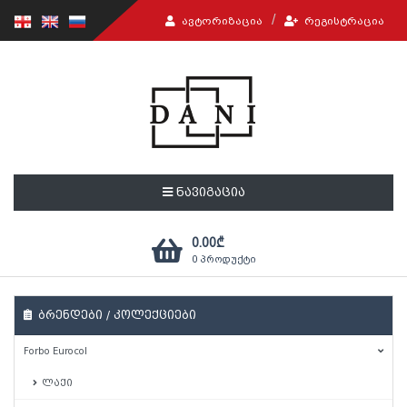
ᲐᲕᲢᲝᲠᲘᲖᲐᲪᲘᲐ
ᲠᲔᲒᲘᲡᲢᲠᲐᲪᲘᲐ
ნავიგაცია
0.00
₾
0
პროდუქტი
ბრენდები / კოლექციები
Forbo Eurocol
ლაქი