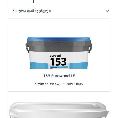
153 Eurowood LE
FORBO EUROCOL / ᲬᲔᲑᲝ / 16ᲙᲒ.