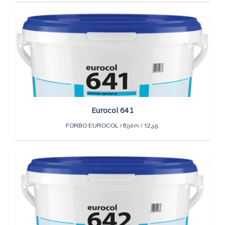
Eurocol 641
FORBO EUROCOL / ᲬᲔᲑᲝ / 12ᲙᲒ.