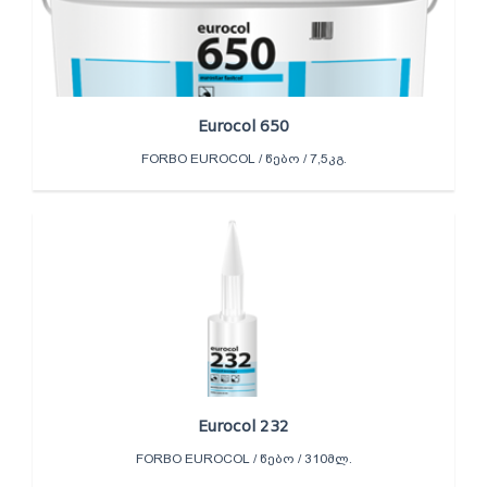
Eurocol 650
FORBO EUROCOL / ᲬᲔᲑᲝ / 7,5ᲙᲒ.
Eurocol 232
FORBO EUROCOL / ᲬᲔᲑᲝ / 310ᲛᲚ.