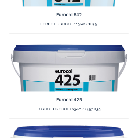
Eurocol 642
FORBO EUROCOL / ᲬᲔᲑᲝ / 10ᲙᲒ.
Eurocol 425
FORBO EUROCOL / ᲬᲔᲑᲝ / 7ᲙᲒ;13ᲙᲒ.