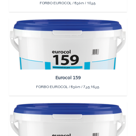
FORBO EUROCOL / ᲬᲔᲑᲝ / 10ᲙᲒ.
Eurocol 159
FORBO EUROCOL / ᲬᲔᲑᲝ / 7ᲙᲒ;16ᲙᲒ.